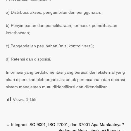
a) Distribusi, akses, pengambilan dan penggunaan;
b) Penyimpanan dan pemeliharaan, termasuk pemeliharaan
keterbacaan;
c) Pengendalian perubahan (mis: kontrol versi);
d) Retensi dan disposisi.
Informasi yang terdokumentasi yang berasal dari eksternal yang
akan diperlukan oleh organisasi untuk perencanaan dan operasi
sistem manajemen mutu diidentifikasi dan dikendalikan.
Views:
1,155
Post
←
Integrasi ISO 9001, ISO 27001, dan 37001 Apa Manfaatnya?
Pedoman Mutu : Evaluasi Kinerja
→