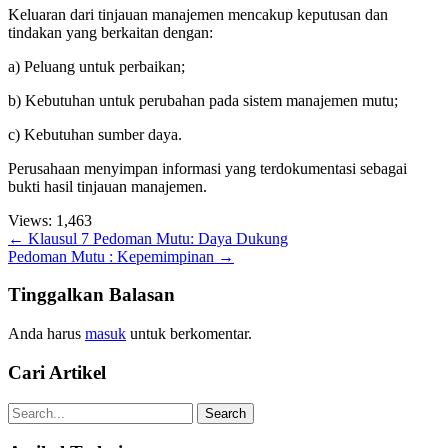
Keluaran dari tinjauan manajemen mencakup keputusan dan
tindakan yang berkaitan dengan:
a) Peluang untuk perbaikan;
b) Kebutuhan untuk perubahan pada sistem manajemen mutu;
c) Kebutuhan sumber daya.
Perusahaan menyimpan informasi yang terdokumentasi sebagai
bukti hasil tinjauan manajemen.
Views:
1,463
Post
←
Klausul 7 Pedoman Mutu: Daya Dukung
Pedoman Mutu : Kepemimpinan
→
navigation
Tinggalkan Balasan
Anda harus
masuk
untuk berkomentar.
Cari Artikel