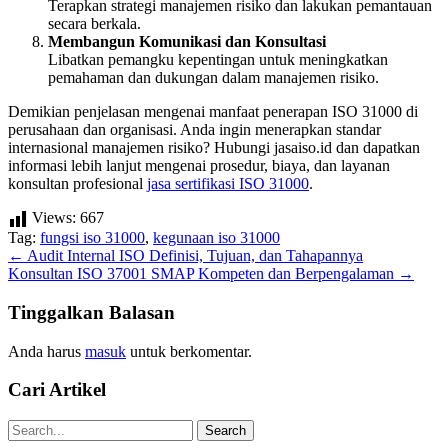
Terapkan strategi manajemen risiko dan lakukan pemantauan
secara berkala.
Membangun Komunikasi dan Konsultasi
Libatkan pemangku kepentingan untuk meningkatkan
pemahaman dan dukungan dalam manajemen risiko.
Demikian penjelasan mengenai manfaat penerapan ISO 31000 di
perusahaan dan organisasi. Anda ingin menerapkan standar
internasional manajemen risiko? Hubungi jasaiso.id dan dapatkan
informasi lebih lanjut mengenai prosedur, biaya, dan layanan
konsultan profesional
jasa sertifikasi ISO 31000
.
Views:
667
Tag:
fungsi iso 31000
,
kegunaan iso 31000
Post
←
Audit Internal ISO Definisi, Tujuan, dan Tahapannya
Konsultan ISO 37001 SMAP Kompeten dan Berpengalaman
→
navigation
Tinggalkan Balasan
Anda harus
masuk
untuk berkomentar.
Cari Artikel