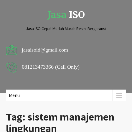
Jasa
ISO
Jasa ISO Cepat Mudah Murah Resmi Bergaransi
jasaisoid@gmail.com
081213473366 (Call Only)
Menu
Tag:
sistem manajemen
lingkungan