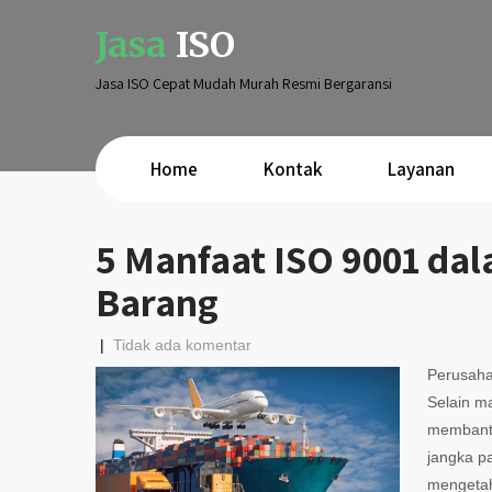
Jasa
ISO
Jasa ISO Cepat Mudah Murah Resmi Bergaransi
Home
Kontak
Layanan
5 Manfaat ISO 9001 da
Barang
|
Tidak ada komentar
Perusahaa
Selain m
membantu
jangka p
mengetah