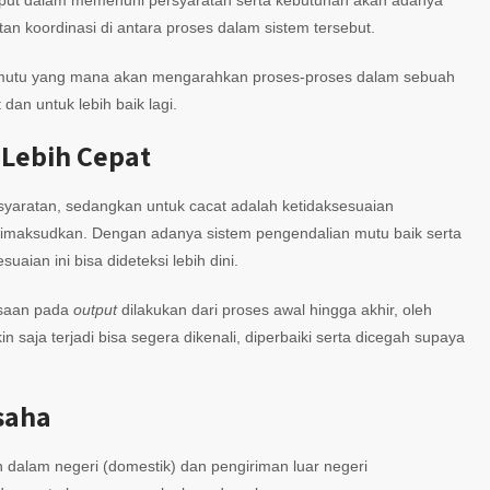
tput dalam memenuhi persyaratan serta kebutuhan akan adanya
an koordinasi di antara proses dalam sistem tersebut.
mutu yang mana akan mengarahkan proses-proses dalam sebuah
an untuk lebih baik lagi.
 Lebih Cepat
yaratan, sedangkan untuk cacat adalah ketidaksesuaian
maksudkan. Dengan adanya sistem pengendalian mutu baik serta
aian ini bisa dideteksi lebih dini.
ksaan pada
output
dilakukan dari proses awal hingga akhir, oleh
 saja terjadi bisa segera dikenali, diperbaiki serta dicegah supaya
saha
n dalam negeri (domestik) dan pengiriman luar negeri