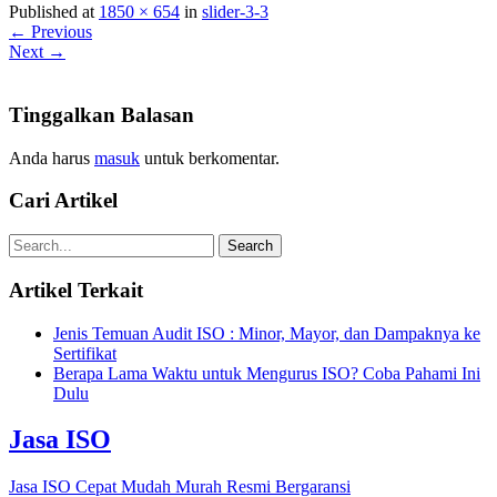
Published at
1850 × 654
in
slider-3-3
← Previous
Next →
Tinggalkan Balasan
Anda harus
masuk
untuk berkomentar.
Cari Artikel
Artikel Terkait
Jenis Temuan Audit ISO : Minor, Mayor, dan Dampaknya ke
Sertifikat
Berapa Lama Waktu untuk Mengurus ISO? Coba Pahami Ini
Dulu
Jasa ISO
Jasa ISO Cepat Mudah Murah Resmi Bergaransi