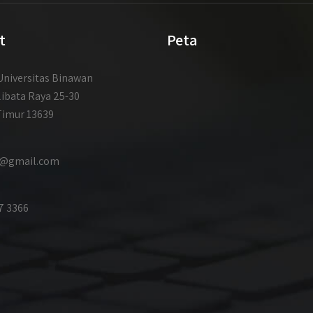
t
Peta
niversitas Binawan
libata Raya 25-30
Timur 13639
id@gmail.com
7 3366