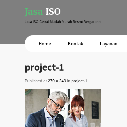
Jasa
ISO
Jasa ISO Cepat Mudah Murah Resmi Bergaransi
Home
Kontak
Layanan
project-1
Published at
270 × 243
in
project-1