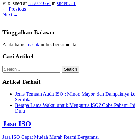
Published at
1850 × 654
in
slider-3-1
← Previous
Next →
Tinggalkan Balasan
Anda harus
masuk
untuk berkomentar.
Cari Artikel
Artikel Terkait
Jenis Temuan Audit ISO : Minor, Mayor, dan Dampaknya ke
Sertifikat
Berapa Lama Waktu untuk Mengurus ISO? Coba Pahami Ini
Dulu
Jasa ISO
Jasa ISO Cepat Mudah Murah Resmi Bergaransi