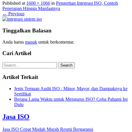
Published at
1600 × 1066
in
Pengertian Integrasi ISO, Contoh
Penerapan Hingga Manfaatnya
← Previous
Tinggalkan Balasan
Anda harus
masuk
untuk berkomentar.
Cari Artikel
Artikel Terkait
Jenis Temuan Audit ISO : Minor, Mayor, dan Dampaknya ke
Sertifikat
Berapa Lama Waktu untuk Mengurus ISO? Coba Pahami Ini
Dulu
Jasa ISO
Jasa ISO Cepat Mudah Murah Resmi Bergaransi