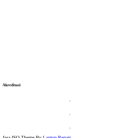
Akreditasi
Jasa ISO Theme By
Laptop Repair