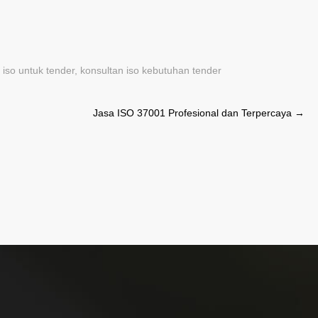
 iso untuk tender
,
konsultan iso kebutuhan tender
Jasa ISO 37001 Profesional dan Terpercaya
→