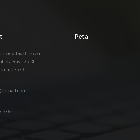
t
Peta
niversitas Binawan
libata Raya 25-30
Timur 13639
id@gmail.com
7 3366