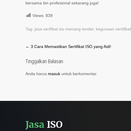
bersama tim profesional sekarang juga!
Views:
839
Tag:
jasa sertfikat iso menang tender
,
kegunaan sertifikat
Post
←
3 Cara Memastikan Sertifikat ISO yang Asli!
navigation
Tinggalkan Balasan
Anda harus
masuk
untuk berkomentar.
Jasa
ISO