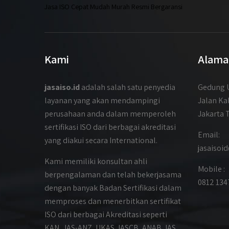
Jasa ISO Cepat Mudah Murah Resmi Bergaransi
Kami
Alama
jasaiso.id
adalah salah satu penyedia
Gedung U
layanan yang akan mendampingi
Jalan Ka
perusahaan anda dalam memperoleh
Jakarta 
sertifikasi ISO dari berbagai akreditasi
Email:
yang diakui secara International.
jasaiso
Kami memiliki konsultan ahli
Mobile :
berpengalaman dan telah bekerjasama
0812 134
dengan banyak Badan Sertifikasi dalam
memproses dan menerbitkan sertifikat
ISO dari berbagai Akreditasi seperti
KAN, JAS-ANZ, UKAS, IASCB, ANAB, IAS