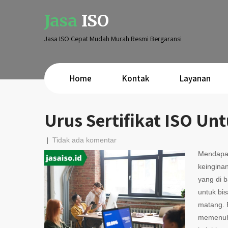
Jasa
ISO
Jasa ISO Cepat Mudah Murah Resmi Bergaransi
Home
Kontak
Layanan
Urus Sertifikat ISO U
|
Tidak ada komentar
Mendapat
keingina
yang di 
untuk bi
matang. 
memenuhi