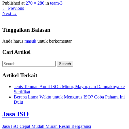
Published at
270 × 286
in
team-3
← Previous
Next →
Tinggalkan Balasan
Anda harus
masuk
untuk berkomentar.
Cari Artikel
Artikel Terkait
Jenis Temuan Audit ISO : Minor, Mayor, dan Dampaknya ke
Sertifikat
Berapa Lama Waktu untuk Mengurus ISO? Coba Pahami Ini
Dulu
Jasa ISO
Jasa ISO Cepat Mudah Murah Resmi Bergaransi