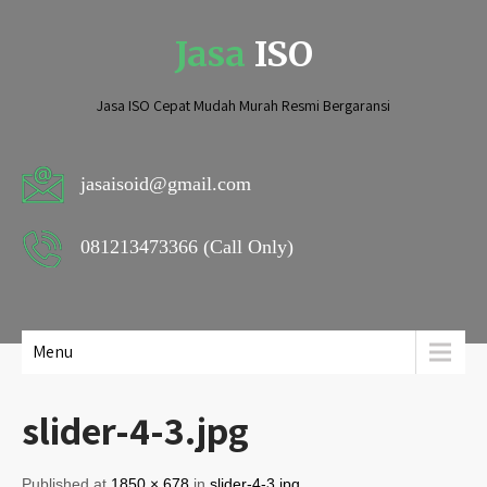
Jasa
ISO
Jasa ISO Cepat Mudah Murah Resmi Bergaransi
jasaisoid@gmail.com
081213473366 (Call Only)
Menu
slider-4-3.jpg
Published at
1850 × 678
in
slider-4-3.jpg