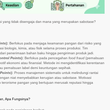
 yang tidak disengaja dan mana yang merupakan sabotase?
ints
):
Berfokus pada menjaga keamanan pangan dari risiko yang
si biologis, kimia, atau fisik selama proses produksi. Tim
 dari penerimaan bahan baku hingga pengiriman produk jadi.
ontrol Points
):
Berfokus pada pencegahan
food fraud
(pemalsuan
if ekonomi atau finansial. Metode ini mengidentifikasi kerentanan
tau pemalsuan label demi keuntungan sepihak.
 Points
):
Proses manajemen sistematis untuk melindungi rantai
engan niat menyebabkan kerugian atau sabotase. Motivasi
tau terorisme pangan yang bertujuan merusak reputasi hingga
an, Apa Fungsinya?
cek pada penjelasan berikut: