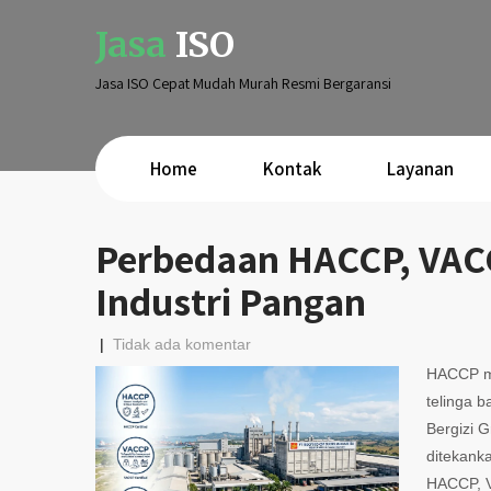
Jasa
ISO
Jasa ISO Cepat Mudah Murah Resmi Bergaransi
Home
Kontak
Layanan
Perbedaan HACCP, VAC
Industri Pangan
|
Tidak ada komentar
HACCP mun
telinga 
Bergizi G
ditekank
HACCP, 