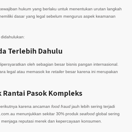
 kewajiban hukum yang berlaku untuk menentukan urutan langkah
ik memiliki dasar yang legal sebelum mengurus aspek keamanan
 didahulukan:
da Terlebih Dahulu
ersyaratkan oleh sebagian besar bisnis pangan internasional.
ecara legal atau memasok ke
retailer
besar karena ini merupakan
uk Rantai Pasok Kompleks
 berikutnya karena ancaman
food fraud
jauh lebih sering terjadi
s.com.au menunjukkan sekitar 30% produk
seafood
global sering
tuk menjaga reputasi merek dan kepercayaan konsumen.