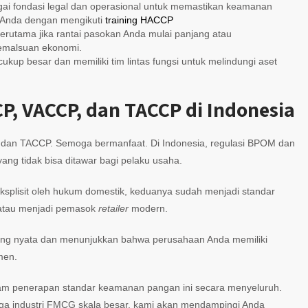
gai fondasi legal dan operasional untuk memastikan keamanan
 Anda dengan mengikuti
training HACCP
 terutama jika rantai pasokan Anda mulai panjang atau
emalsuan ekonomi.
ukup besar dan memiliki tim lintas fungsi untuk melindungi aset
, VACCP, dan TACCP di Indonesia
 dan TACCP. Semoga bermanfaat. Di Indonesia, regulasi BPOM dan
g tidak bisa ditawar bagi pelaku usaha.
plisit oleh hukum domestik, keduanya sudah menjadi standar
 atau menjadi pemasok
retailer
modern.
yang nyata dan menunjukkan bahwa perusahaan Anda memiliki
men.
lam penerapan standar keamanan pangan ini secara menyeluruh.
gga industri FMCG skala besar, kami akan mendampingi Anda