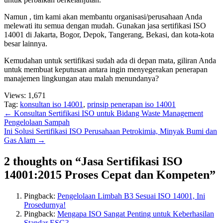
Namun , tim kami akan membantu organisasi/perusahaan Anda
melewati itu semua dengan mudah. Gunakan jasa sertifikasi ISO
14001 di Jakarta, Bogor, Depok, Tangerang, Bekasi, dan kota-kota
besar lainnya.
Kemudahan untuk sertifikasi sudah ada di depan mata, giliran Anda
untuk membuat keputusan antara ingin menyegerakan penerapan
manajemen lingkungan atau malah menundanya?
Views:
1,671
Tag:
konsultan iso 14001
,
prinsip penerapan iso 14001
Post
←
Konsultan Sertifikasi ISO untuk Bidang Waste Management
Pengelolaan Sampah
navigation
Ini Solusi Sertifikasi ISO Perusahaan Petrokimia, Minyak Bumi dan
Gas Alam
→
2 thoughts on “
Jasa Sertifikasi ISO
14001:2015 Proses Cepat dan Kompeten
”
Pingback:
Pengelolaan Limbah B3 Sesuai ISO 14001, Ini
Prosedurnya!
Pingback:
Mengapa ISO Sangat Penting untuk Keberhasilan
Standar ESG?