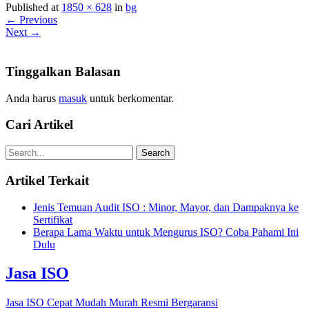
Published at
1850 × 628
in
bg
← Previous
Next →
Tinggalkan Balasan
Anda harus
masuk
untuk berkomentar.
Cari Artikel
Artikel Terkait
Jenis Temuan Audit ISO : Minor, Mayor, dan Dampaknya ke
Sertifikat
Berapa Lama Waktu untuk Mengurus ISO? Coba Pahami Ini
Dulu
Jasa ISO
Jasa ISO Cepat Mudah Murah Resmi Bergaransi