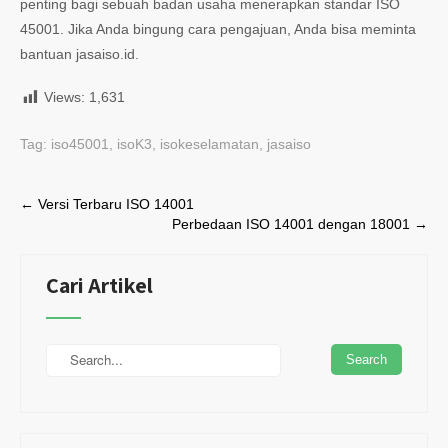
penting bagi sebuah badan usaha menerapkan standar ISO
45001. Jika Anda bingung cara pengajuan, Anda bisa meminta
bantuan jasaiso.id.
Views:
1,631
Tag:
iso45001
,
isoK3
,
isokeselamatan
,
jasaiso
Post
←
Versi Terbaru ISO 14001
Perbedaan ISO 14001 dengan 18001
→
navigation
Cari Artikel