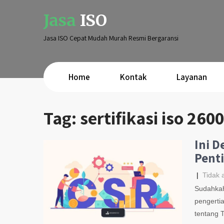
Jasa
ISO
Jasa ISO Cepat Mudah Murah Resmi Bergaransi
Home
Kontak
Layanan
Tag:
sertifikasi iso 260
Ini D
Pent
|
Tidak 
Sudahkah
pengerti
tentang 