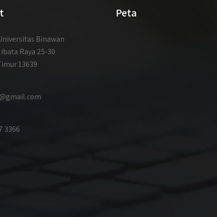
t
Peta
niversitas Binawan
libata Raya 25-30
Timur 13639
id@gmail.com
7 3366