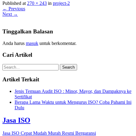
Published at
270 × 243
in
project-2
← Previous
Next →
Tinggalkan Balasan
Anda harus
masuk
untuk berkomentar.
Cari Artikel
Artikel Terkait
Jenis Temuan Audit ISO : Minor, Mayor, dan Dampaknya ke
Sertifikat
Berapa Lama Waktu untuk Mengurus ISO? Coba Pahami Ini
Dulu
Jasa ISO
Jasa ISO Cepat Mudah Murah Resmi Bergaransi