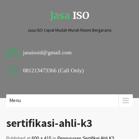
Jasa
ISO
Jasa ISO Cepat Mudah Murah Resmi Bergaransi
jasaisoid@gmail.com
081213473366 (Call Only)
Menu
sertifikasi-ahli-k3
Published at
600 × 415
in
Pengurusan Sertifikat Ahli K3