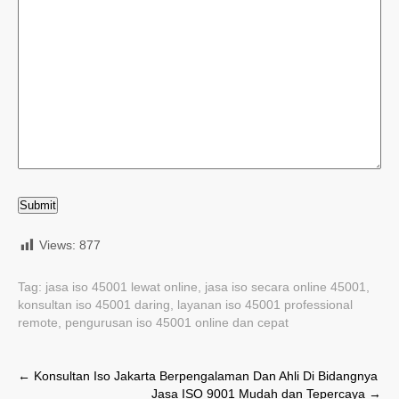
Views:
877
Tag:
jasa iso 45001 lewat online
,
jasa iso secara online 45001
,
konsultan iso 45001 daring
,
layanan iso 45001 professional
remote
,
pengurusan iso 45001 online dan cepat
Post
←
Konsultan Iso Jakarta Berpengalaman Dan Ahli Di Bidangnya
Jasa ISO 9001 Mudah dan Tepercaya
→