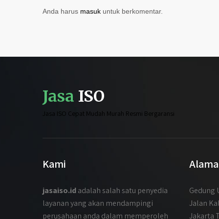
Anda harus
masuk
untuk berkomentar.
Jasa
ISO
Jasa ISO Cepat Mudah Murah Resmi Bergaransi
Kami
Alama
jasaiso.id
adalah salah satu penyedia
Gedung U
layanan yang akan mendampingi
Jalan Ka
perusahaan anda dalam memperoleh
Jakarta 