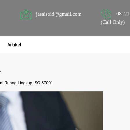
08121
jasaisoid@gmail.com
(Call Only)
Artikel
1
Ini Ruang Lingkup ISO 37001