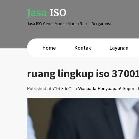
Jasa
ISO
Jasa ISO Cepat Mudah Murah Resmi Bergaransi
Home
Kontak
Layanan
ruang lingkup iso 3700
Published at
716 × 521
in
Waspada Penyuapan! Seperti 