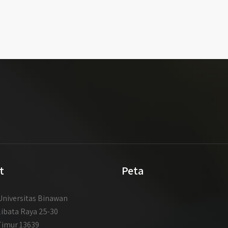
t
Peta
niversitas Binawan
libata Raya 25-30
Timur 13639