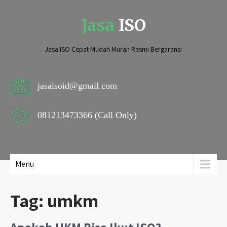
Jasa
ISO
Jasa ISO Cepat Mudah Murah Resmi Bergaransi
jasaisoid@gmail.com
081213473366 (Call Only)
Menu
Tag:
umkm