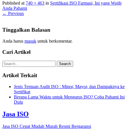
Published at
740 × 463
in
Sertifikasi ISO Farmasi, Ini yang Wajib
Anda Pahami
← Previous
Tinggalkan Balasan
Anda harus
masuk
untuk berkomentar.
Cari Artikel
Artikel Terkait
Jenis Temuan Audit ISO : Minor, Mayor, dan Dampaknya ke
Sertifikat
Berapa Lama Waktu untuk Mengurus ISO? Coba Pahami Ini
Dulu
Jasa ISO
Jasa ISO Cepat Mudah Murah Resmi Bergaransi