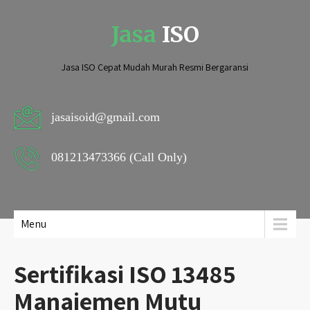
Jasa
ISO
Jasa ISO Cepat Mudah Murah Resmi Bergaransi
jasaisoid@gmail.com
081213473366 (Call Only)
Menu
Sertifikasi ISO 13485
Manajemen Mutu