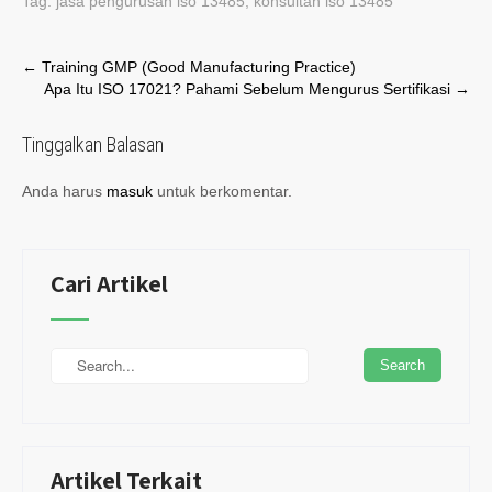
Tag:
jasa pengurusan iso 13485
,
konsultan iso 13485
Post
←
Training GMP (Good Manufacturing Practice)
Apa Itu ISO 17021? Pahami Sebelum Mengurus Sertifikasi
→
navigation
Tinggalkan Balasan
Anda harus
masuk
untuk berkomentar.
Cari Artikel
Artikel Terkait