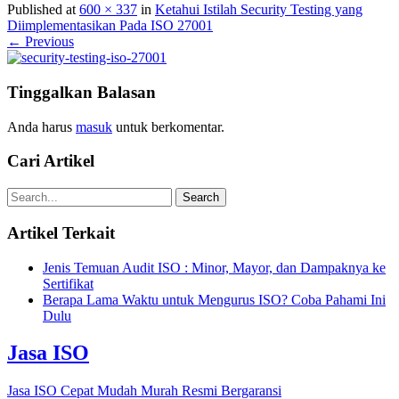
Published at
600 × 337
in
Ketahui Istilah Security Testing yang
Diimplementasikan Pada ISO 27001
← Previous
Tinggalkan Balasan
Anda harus
masuk
untuk berkomentar.
Cari Artikel
Artikel Terkait
Jenis Temuan Audit ISO : Minor, Mayor, dan Dampaknya ke
Sertifikat
Berapa Lama Waktu untuk Mengurus ISO? Coba Pahami Ini
Dulu
Jasa ISO
Jasa ISO Cepat Mudah Murah Resmi Bergaransi