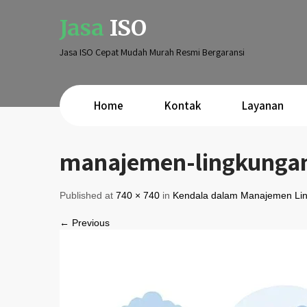
Jasa
ISO
Jasa ISO Cepat Mudah Murah Resmi Bergaransi
Home
Kontak
Layanan
manajemen-lingkungan
Published at
740 × 740
in
Kendala dalam Manajemen Li
← Previous