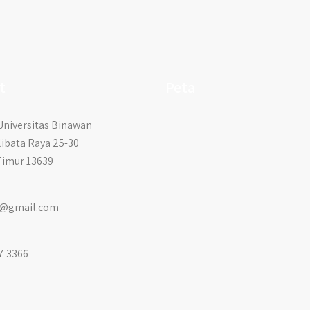
t
Peta
niversitas Binawan
libata Raya 25-30
Timur 13639
id@gmail.com
7 3366