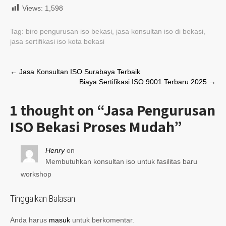
Views:
1,598
Tag:
biro pengurusan iso bekasi
,
jasa konsultan iso di bekasi
,
jasa sertifikasi iso kota bekasi
Post
←
Jasa Konsultan ISO Surabaya Terbaik
Biaya Sertifikasi ISO 9001 Terbaru 2025
→
navigation
1 thought on “
Jasa Pengurusan
ISO Bekasi Proses Mudah
”
Henry
on
Membutuhkan konsultan iso untuk fasilitas baru
workshop
Tinggalkan Balasan
Anda harus
masuk
untuk berkomentar.