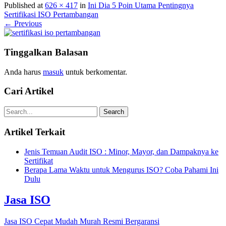
Published at
626 × 417
in
Ini Dia 5 Poin Utama Pentingnya
Sertifikasi ISO Pertambangan
← Previous
Tinggalkan Balasan
Anda harus
masuk
untuk berkomentar.
Cari Artikel
Artikel Terkait
Jenis Temuan Audit ISO : Minor, Mayor, dan Dampaknya ke
Sertifikat
Berapa Lama Waktu untuk Mengurus ISO? Coba Pahami Ini
Dulu
Jasa ISO
Jasa ISO Cepat Mudah Murah Resmi Bergaransi