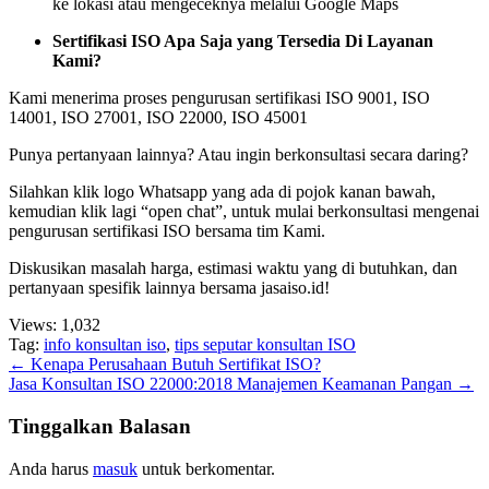
ke lokasi atau mengeceknya melalui Google Maps
Sertifikasi ISO Apa Saja yang Tersedia Di Layanan
Kami?
Kami menerima proses pengurusan sertifikasi ISO 9001, ISO
14001, ISO 27001, ISO 22000, ISO 45001
Punya pertanyaan lainnya? Atau ingin berkonsultasi secara daring?
Silahkan klik logo Whatsapp yang ada di pojok kanan bawah,
kemudian klik lagi “open chat”, untuk mulai berkonsultasi mengenai
pengurusan sertifikasi ISO bersama tim Kami.
Diskusikan masalah harga, estimasi waktu yang di butuhkan, dan
pertanyaan spesifik lainnya bersama jasaiso.id!
Views:
1,032
Tag:
info konsultan iso
,
tips seputar konsultan ISO
Post
←
Kenapa Perusahaan Butuh Sertifikat ISO?
Jasa Konsultan ISO 22000:2018 Manajemen Keamanan Pangan
→
navigation
Tinggalkan Balasan
Anda harus
masuk
untuk berkomentar.