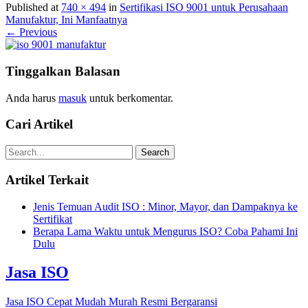
Published at
740 × 494
in
Sertifikasi ISO 9001 untuk Perusahaan
Manufaktur, Ini Manfaatnya
← Previous
Tinggalkan Balasan
Anda harus
masuk
untuk berkomentar.
Cari Artikel
Artikel Terkait
Jenis Temuan Audit ISO : Minor, Mayor, dan Dampaknya ke
Sertifikat
Berapa Lama Waktu untuk Mengurus ISO? Coba Pahami Ini
Dulu
Jasa ISO
Jasa ISO Cepat Mudah Murah Resmi Bergaransi