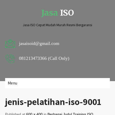
Jasa
ISO
Jasa ISO Cepat Mudah Murah Resmi Bergaransi
jasaisoid@gmail.com
081213473366 (Call Only)
Menu
jenis-pelatihan-iso-9001
Published at
600 × 400
in
Berbagai Judul Training ISO