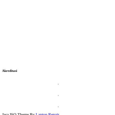
Akreditasi
Jasa ISO Theme By
Laptop Repair