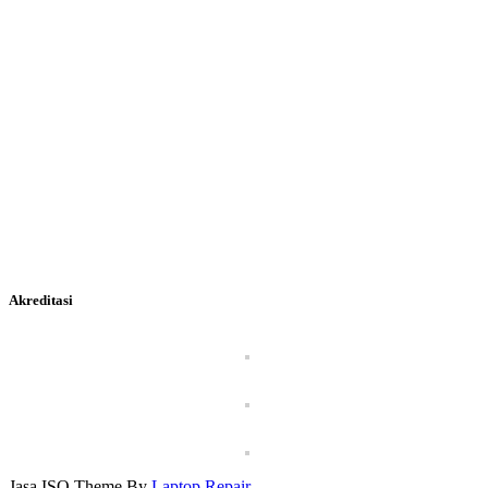
Akreditasi
Jasa ISO Theme By
Laptop Repair